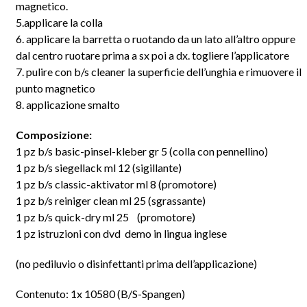
magnetico.
5.applicare la colla
6. applicare la barretta o ruotando da un lato all’altro oppure
dal centro ruotare prima a sx poi a dx. togliere l’applicatore
7. pulire con b/s cleaner la superficie dell’unghia e rimuovere il
punto magnetico
8. applicazione smalto
Composizione:
1 pz b/s basic-pinsel-kleber gr 5 (colla con pennellino)
1 pz b/s siegellack ml 12 (sigillante)
1 pz b/s classic-aktivator ml 8 (promotore)
1 pz b/s reiniger clean ml 25 (sgrassante)
1 pz b/s quick-dry ml 25 (promotore)
1 pz istruzioni con dvd demo in lingua inglese
(no pediluvio o disinfettanti prima dell’applicazione)
Contenuto: 1x 10580 (B/S-Spangen)