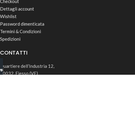
Checkout
Dettagli account
Wishlist
Password dimenticata
Termini & Condizioni
Spedizioni
CONTATTI
Quartiere dell’Industria 12,
INO B2B
TSAPP
30032, Fiesso (VE)
info@rk-distribution.com
+39 340 143 4519
Seguici su Instagram
© 2026 RK Distribution | P.IVA: 05169850285