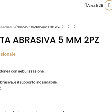
Area B2B
E CONSUMABILI
PRODOTTI DEPILAZIONE
PRODOTTI PODOLOGICI
E STANDARD
FRESA PUNTA ABRASIVA 5 MM 2PZ
TA ABRASIVA 5 MM 2PZ
ssionale
idonea con nebulizzazione.
brasiva, e il supporto inossidabile.
: