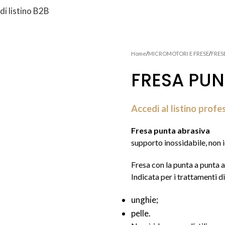
di listino B2B
ONALE
HANDSWORLD
MACCHINARI
MICROMOTORI E FRESE
MONOUSO 
STERILIZZAZIONE/IGIENE
STRUMENTI
Home
MICROMOTORI E FRESE
FRES
FRESA PUN
Accedi al listino profe
Fresa punta abrasiva
supporto inossidabile, non 
Fresa con la punta a punta a
Indicata per i trattamenti di
unghie;
pelle.