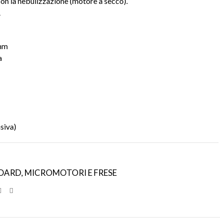
con la nebulizzazione (motore a secco).
.
mm
a
siva)
NDARD
,
MICROMOTORI E FRESE