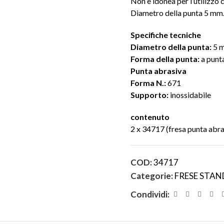
Non è idonea per l’utilizzo 
Diametro della punta 5 mm
Specifiche tecniche
Diametro della punta:
5 
Forma della punta:
a punt
Punta abrasiva
Forma N.:
671
Supporto:
inossidabile
contenuto
2 x 34717 (fresa punta abra
COD:
34717
Categorie:
FRESE STA
Condividi: