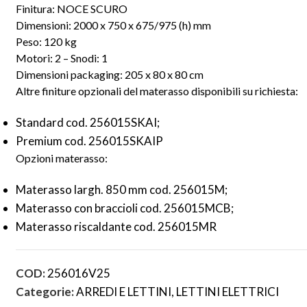
Finitura: NOCE SCURO
Dimensioni: 2000 x 750 x 675/975 (h) mm
Peso: 120 kg
Motori: 2 – Snodi: 1
Dimensioni packaging: 205 x 80 x 80 cm
Altre finiture opzionali del materasso disponibili su richiesta:
Standard cod. 256015SKAI;
Premium cod. 256015SKAIP
Opzioni materasso:
Materasso largh. 850 mm cod. 256015M;
Materasso con braccioli cod. 256015MCB;
Materasso riscaldante cod. 256015MR
COD:
256016V25
Categorie:
ARREDI E LETTINI
,
LETTINI ELETTRICI