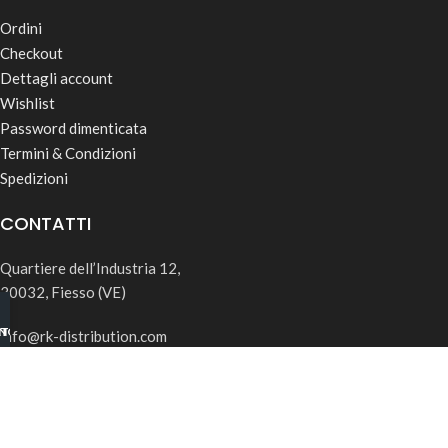
Ordini
Checkout
Dettagli account
Wishlist
Password dimenticata
Termini & Condizioni
Spedizioni
CONTATTI
Quartiere dell’Industria 12,
30032, Fiesso (VE)
INO B2B
TSAPP
info@rk-distribution.com
+39 340 143 4519