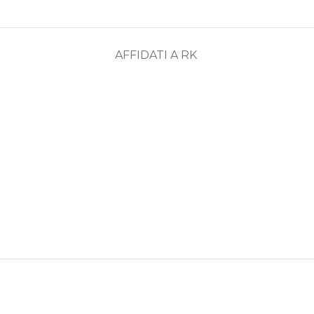
AFFIDATI A RK
ASSISTENZA
RECENSIONI
DEDICATA
POSITIVE