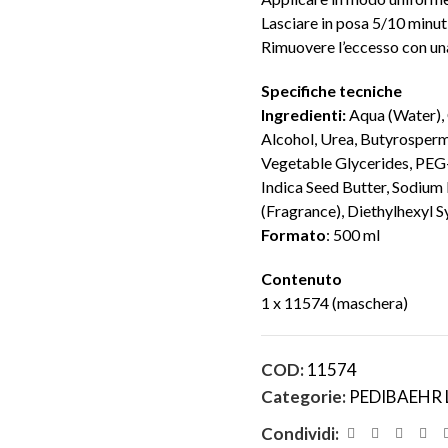
Lasciare in posa 5/10 minuti
Rimuovere l’eccesso con un
Specifiche tecniche
Ingredienti:
Aqua (Water), 
Alcohol, Urea, Butyrosperm
Vegetable Glycerides, PEG-
Indica Seed Butter, Sodium 
(Fragrance), Diethylhexyl 
Formato
: 500 ml
Contenuto
1 x 11574 (maschera)
COD:
11574
Categorie:
PEDIBAEHR 
Condividi: