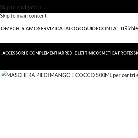
Skip to navigation
Skip to main content
Richie
HOME
CHI SIAMO
SERVIZI
CATALOGO
GUIDE
CONTATTI
ACCESSORI E COMPLEMENTI
ARREDI E LETTINI
COSMETICA PROFESSI