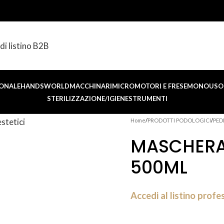
di listino B2B
ONALE
HANDSWORLD
MACCHINARI
MICROMOTORI E FRESE
MONOUSO 
STERILIZZAZIONE/IGIENE
STRUMENTI
Home
PRODOTTI PODOLOGICI
PED
MASCHERA
500ML
Accedi al listino profe