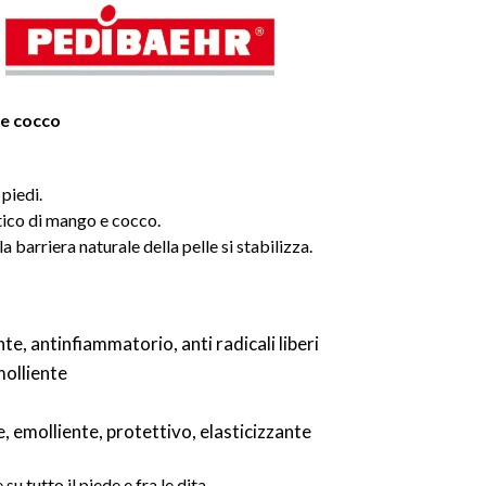
 e cocco
piedi.
ico di mango e cocco.
a barriera naturale della pelle si stabilizza.
e, antinfiammatorio, anti radicali liberi
molliente
e, emolliente, protettivo, elasticizzante
 tutto il piede e fra le dita.