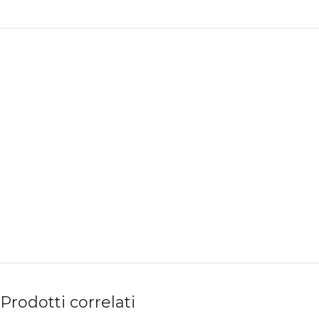
PAGAMENTI
PRODOTTI
SICURI
PREMIUM
Prodotti correlati