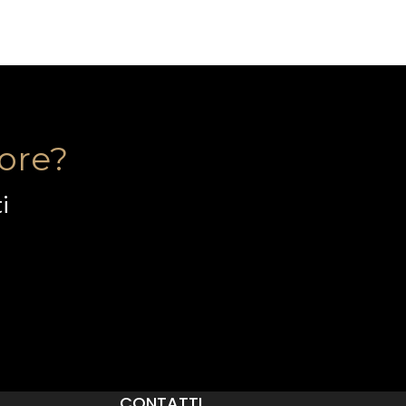
tore?
ti
CONTATTI