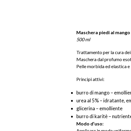
Maschera piedi al mango
500 ml
Trattamento per la cura dei 
Maschera dal profumo esot
Pelle morbida ed elastica e l
Principi attivi:
burro di mango – emollient
urea al 5% – idratante, e
glicerina – emolliente
burro di karitè – nutrient
Modo d’uso:
Applicare in modo uniforme su