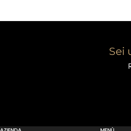
Sei 
R
AZIENDA
MENÙ