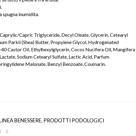
.
a spugna inumidita.
Caprylic/Capric Triglyceride, Decyl Oleate, Glycerin, Cetearyl
um Parkii (Shea) Butter, Propylene Glycol, Hydrogenated
40 Castor Oil, Ethylhexylglycerin, Cocos Nucifera Oil, Mangifera
Lactate, Sodium Cetearyl Sulfate, Lactic Acid, Parfum
Syringylidene Malonate, Benzyl Benzoate, Coumarin.
LINEA BENESSERE
,
PRODOTTI PODOLOGICI