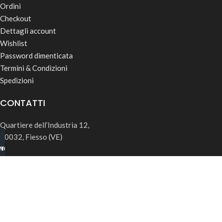
Ordini
Checkout
Dettagli account
Wishlist
Password dimenticata
Termini & Condizioni
Spedizioni
CONTATTI
Quartiere dell’Industria 12,
30032, Fiesso (VE)
INO B2B
TSAPP
info@rk-distribution.com
+39 340 143 4519
Seguici su Instagram