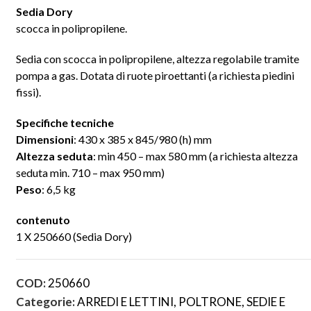
Sedia Dory
scocca in polipropilene.
Sedia con scocca in polipropilene, altezza regolabile tramite
pompa a gas. Dotata di ruote piroettanti (a richiesta piedini
fissi).
Specifiche tecniche
Dimensioni
: 430 x 385 x 845/980 (h) mm
Altezza seduta
: min 450 – max 580 mm (a richiesta altezza
seduta min. 710 – max 950 mm)
Peso
: 6,5 kg
contenuto
1 X 250660 (Sedia Dory)
COD:
250660
Categorie:
ARREDI E LETTINI
,
POLTRONE, SEDIE E