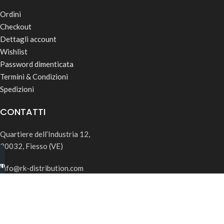
Ordini
Checkout
Dettagli account
Wishlist
Password dimenticata
Termini & Condizioni
Spedizioni
CONTATTI
Quartiere dell’Industria 12,
30032, Fiesso (VE)
INO B2B
TSAPP
info@rk-distribution.com
+39 340 143 4519