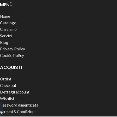
MENÙ
Home
Catalogo
Chi siamo
Servizi
Blog
Privacy Policy
Cookie Policy
ACQUISTI
Ordini
Checkout
Dettagli account
Wishlist
Password dimenticata
Termini & Condizioni
INO B2B
TSAPP